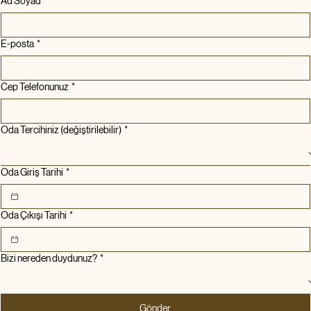
Rezervasyon
Ad Soyad
*
E-posta
*
Cep Telefonunuz
*
Oda Tercihiniz (değiştirilebilir)
*
Oda Giriş Tarihi
*
Oda Çıkışı Tarihi
*
Bizi nereden duydunuz?
*