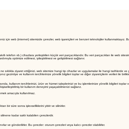
z için web (internet) sitemizde çerezler, web işaretçileri ve benzeri teknolojiler kullanmaktayız. 
t, akıllı telefon vb.) cihazlara yerleştirilen küçük veri parçacıklarıdır. Bu veri parçacıkları ile web si
mıyla optimize edilmesi, iyileştirilmesi ve geliştirilmesi sağlanır.
e sıklıkla ziyaret ettiğinizi, web sitemize hangi tip cihazlar ve uygulamalar ile hangi tarihlerde ve gü
z gezintiye ve kullanım tercihlerinize yönelik bilgileri toplar ve diğer ziyaretçilerin verileri ile birl
, kullanım tercihlerinizi, ürün ve hizmet taleplerinizi ve bu işlemlerinize yönelik bilgileri toplar v
kişiselleştirilmiş bir kullanım deneyimi yaşayabilmenizi sağlarız.
irlemek amacıyla kullanılmaz.
 bir süre sonra işlevselliklerini yitirir ve silinirler.
ilinene kadar saklı kalabilen çerezlerdir.