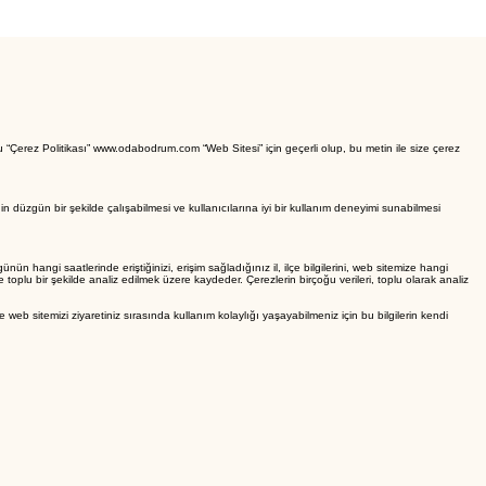
Bu “Çerez Politikası” www.odabodrum.com “Web Sitesi” için geçerli olup, bu metin ile size çerez
tesinin düzgün bir şekilde çalışabilmesi ve kullanıcılarına iyi bir kullanım deneyimi sunabilmesi
nün hangi saatlerinde eriştiğinizi, erişim sağladığınız il, ilçe bilgilerini, web sitemize hangi
ikte toplu bir şekilde analiz edilmek üzere kaydeder. Çerezlerin birçoğu verileri, toplu olarak analiz
e web sitemizi ziyaretiniz sırasında kullanım kolaylığı yaşayabilmeniz için bu bilgilerin kendi