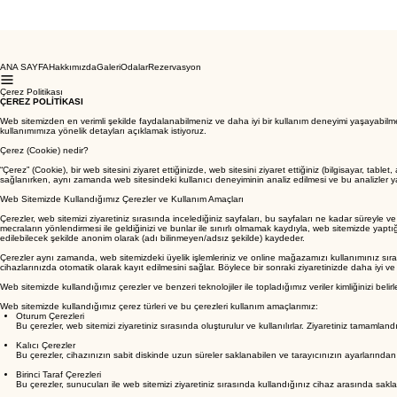
ANA SAYFA
Hakkımızda
Galeri
Odalar
Rezervasyon
Çerez Politikası
ÇEREZ POLİTİKASI
Web sitemizden en verimli şekilde faydalanabilmeniz ve daha iyi bir kullanım deneyimi yaşayabilmeni
kullanımımıza yönelik detayları açıklamak istiyoruz.
Çerez (Cookie) nedir?
“Çerez” (Cookie), bir web sitesini ziyaret ettiğinizde, web sitesini ziyaret ettiğiniz (bilgisayar, table
sağlanırken, aynı zamanda web sitesindeki kullanıcı deneyiminin analiz edilmesi ve bu analizler yardı
Web Sitemizde Kullandığımız Çerezler ve Kullanım Amaçları
Çerezler, web sitemizi ziyaretiniz sırasında incelediğiniz sayfaları, bu sayfaları ne kadar süreyle ve n
mecraların yönlendirmesi ile geldiğinizi ve bunlar ile sınırlı olmamak kaydıyla, web sitemizde yaptığını
edilebilecek şekilde anonim olarak (adı bilinmeyen/adsız şekilde) kaydeder.
Çerezler aynı zamanda, web sitemizdeki üyelik işlemleriniz ve online mağazamızı kullanımınız sırasında
cihazlarınızda otomatik olarak kayıt edilmesini sağlar. Böylece bir sonraki ziyaretinizde daha iyi ve 
Web sitemizde kullandığımız çerezler ve benzeri teknolojiler ile topladığımız veriler kimliğinizi bel
Web sitemizde kullandığımız çerez türleri ve bu çerezleri kullanım amaçlarımız:
Oturum Çerezleri
Bu çerezler, web sitemizi ziyaretiniz sırasında oluşturulur ve kullanılırlar. Ziyaretiniz tamamlandıktan
Kalıcı Çerezler
Bu çerezler, cihazınızın sabit diskinde uzun süreler saklanabilen ve tarayıcınızın ayarlarından s
Birinci Taraf Çerezleri