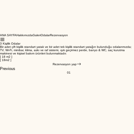
ANA SAYFA
Hakkımızda
Galeri
Odalar
Rezervasyon
3 Kişilik Odalar
Bir adet çift kişilik standart yatak ve bir adet tek kişilik standart yatağın bulunduğu odalarımızda;
TV, Wi-Fi,
minibar, klima, askı ve raf sistemi, ışık geçirmez perde, banyo & WC, saç kurutma
makinesi ve kişisel bakım ürünleri bulunmaktadır.
[ 18 m2 ]
[ 18m2 ]
Rezervasyon yap
Previous
01